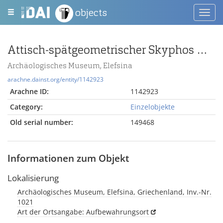
objects
Toggl
navig
Attisch-spätgeometrischer Skyphos mit Zungenmuster
Archäologisches Museum, Elefsina
arachne.dainst.org/entity/1142923
Arachne ID:
1142923
Category:
Einzelobjekte
Old serial number:
149468
Informationen zum Objekt
Lokalisierung
Archäologisches Museum, Elefsina, Griechenland, Inv.-Nr.
1021
Art der Ortsangabe: Aufbewahrungsort