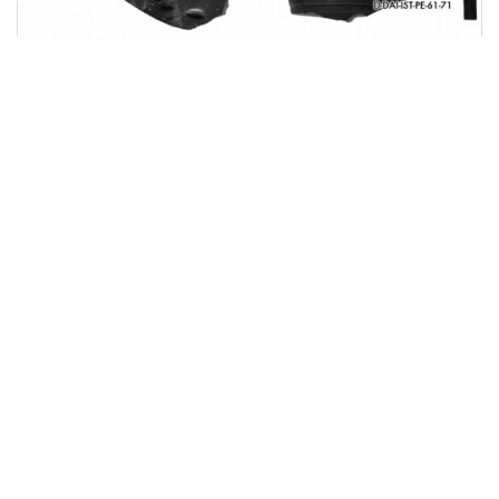
Licensed under
Creative Commons
|
Imprint
|
Privacy
| Report bugs to
idai.objects@dainst.de
v1.0.3 (build #485)