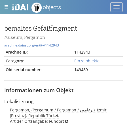
objects
Toggl
navig
bemaltes Gefäßfragment
Museum, Pergamon
arachne.dainst.org/entity/1142943
Arachne ID:
1142943
Category:
Einzelobjekte
Old serial number:
149489
Informationen zum Objekt
Lokalisierung
Pergamon, (Pergamum / Pergamon / برغامون), İzmir
(Provinz), Republik Türkei,
Art der Ortsangabe: Fundort