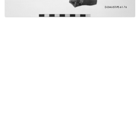
Licensed under
Creative Commons
|
Imprint
|
Privacy
| Report bugs to
idai.objects@dainst.de