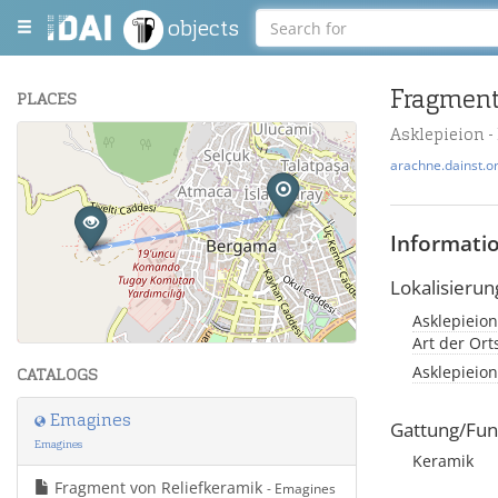
objects
Fragment
PLACES
Asklepieion 
+
arachne.dainst.o
−
Informati
Lokalisierun
Asklepieion
Leaflet
| Maps and Data ©
OpenStreetMap
.
Art der Or
Asklepieion
CATALOGS
Emagines
Gattung/Fun
Emagines
Keramik
Fragment von Reliefkeramik
- Emagines