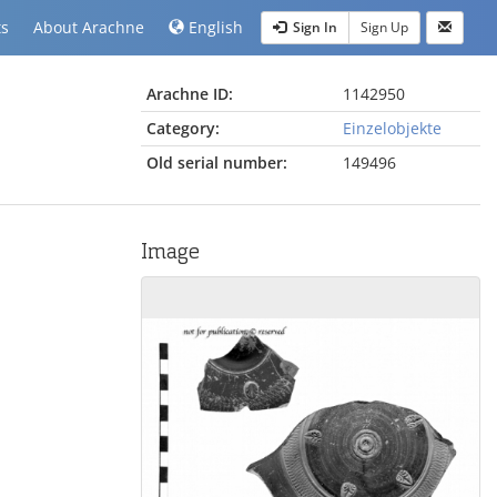
ts
About Arachne
English
Sign In
Sign Up
Arachne ID:
1142950
Category:
Einzelobjekte
Old serial number:
149496
Image