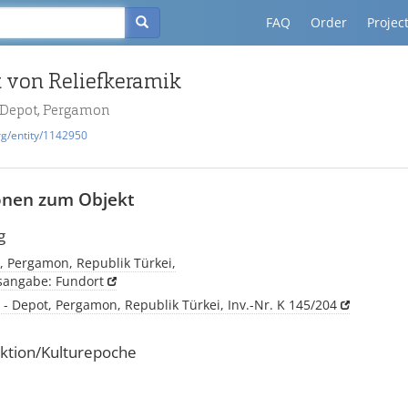
FAQ
Order
Projec
 von Reliefkeramik
- Depot, Pergamon
rg/entity/1142950
onen zum Objekt
g
, Pergamon, Republik Türkei,
tsangabe: Fundort
 - Depot, Pergamon, Republik Türkei, Inv.-Nr. K 145/204
ktion/Kulturepoche