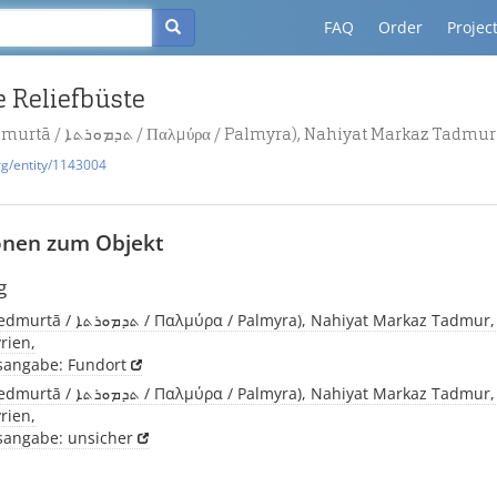
FAQ
Order
Projec
e Reliefbüste
Palmyra, (Tedmurtā / ܬܕܡܘܪܬܐ / Παλμύρα / Palmyra), Nahiyat Markaz Tadmur
rg/entity/1143004
onen zum Objekt
g
myra), Nahiyat Markaz Tadmur, Arabische
rien,
tsangabe: Fundort
myra), Nahiyat Markaz Tadmur, Arabische
rien,
tsangabe: unsicher