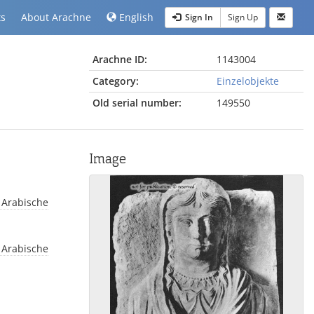
ts
About Arachne
English
Sign In
Sign Up
Arachne ID:
1143004
Category:
Einzelobjekte
Old serial number:
149550
Image