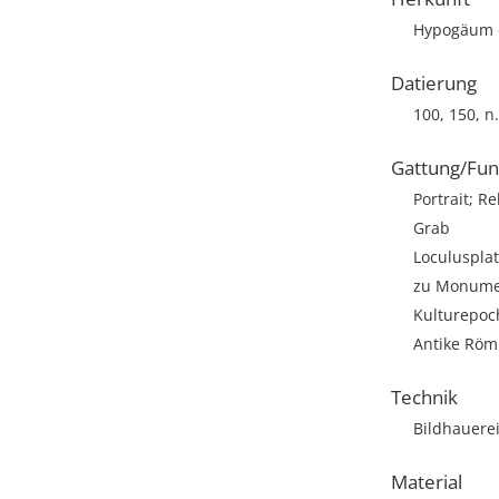
Hypogäum d
Datierung
100, 150, n
Gattung/Fun
Portrait; Re
Grab
Loculusplat
zu Monumen
Kulturepoc
Antike Römi
Technik
Bildhauere
Material