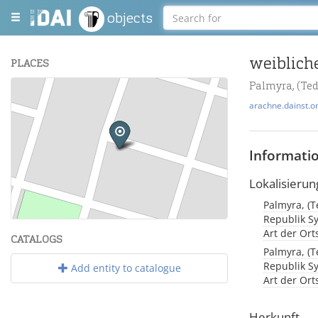
objects
weiblich
PLACES
+
arachne.dainst.o
−
Informati
Lokalisierun
Palmyra, (Tedmurtā / ܬܕܡܘܪܬܐ / Παλμύρα / Pal
Leaflet
| Maps and Data ©
OpenStreetMap
.
Republik Sy
Art der Or
CATALOGS
Palmyra, (Tedmurtā / ܬܕܡܘܪܬܐ / Παλμύρα / Pal
Republik Sy
Add entity to catalogue
Art der Or
Herkunft