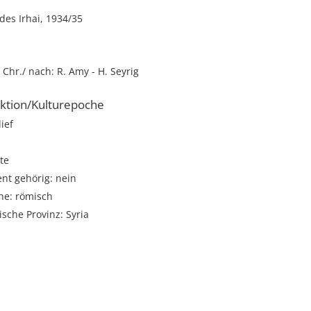
es Irhai, 1934/35
. Chr./ nach: R. Amy - H. Seyrig
ktion/Kulturepoche
lief
te
t gehörig: nein
he: römisch
sche Provinz: Syria
i