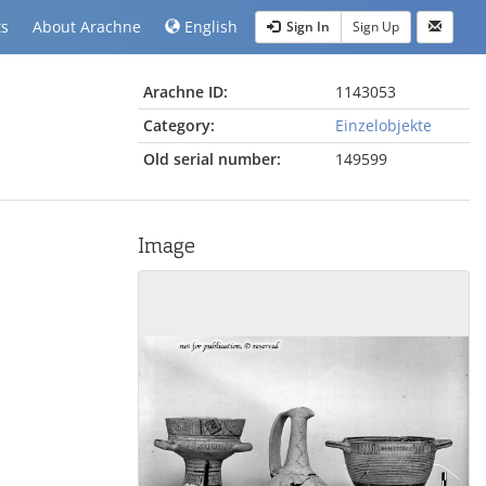
ts
About Arachne
English
Sign In
Sign Up
Arachne ID:
1143053
Category:
Einzelobjekte
Old serial number:
149599
Image