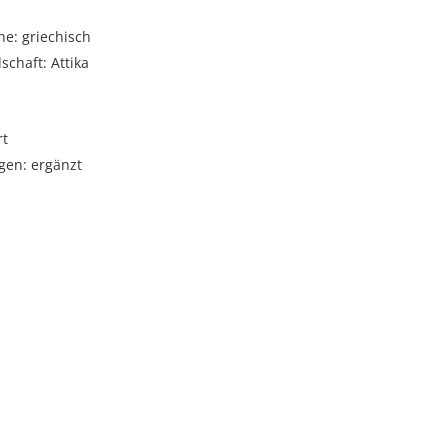
e: griechisch
schaft: Attika
rt
gen: ergänzt