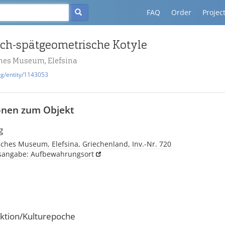
FAQ
Order
Projec
sch-spätgeometrische Kotyle
hes Museum, Elefsina
rg/entity/1143053
onen zum Objekt
g
ches Museum, Elefsina, Griechenland, Inv.-Nr. 720
tsangabe: Aufbewahrungsort
ktion/Kulturepoche