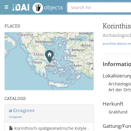
objects
Korinthi
PLACES
Archäologisc
+
arachne.dainst.o
−
Informati
Lokalisierun
Archäologis
Leaflet
| Maps and Data ©
OpenStreetMap
.
Art der Or
CATALOGS
Herkunft
Emagines
Grabfund
Emagines
Gattung/Fun
Korinthisch-spätgeometrische Kotyle
-