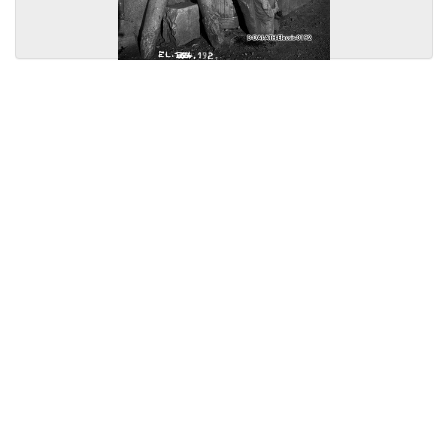
Licensed under
Creative Commons
|
Imprint
|
Privacy
| Report bugs to
idai.objects@dainst.de