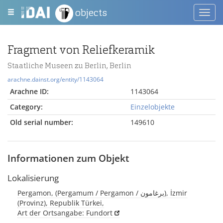
objects
Toggl
navig
Fragment von Reliefkeramik
Staatliche Museen zu Berlin, Berlin
arachne.dainst.org/entity/1143064
Arachne ID:
1143064
Category:
Einzelobjekte
Old serial number:
149610
Informationen zum Objekt
Lokalisierung
Pergamon, (Pergamum / Pergamon / برغامون), İzmir
(Provinz), Republik Türkei,
Art der Ortsangabe: Fundort