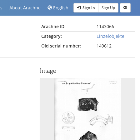
ts
About Arachne
English
Sign In
Sign Up
Arachne ID:
1143066
Category:
Einzelobjekte
Old serial number:
149612
Image