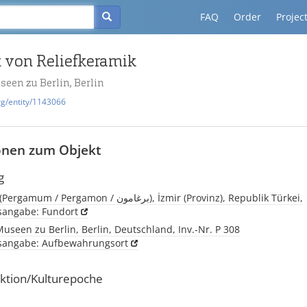
FAQ
Order
Projec
 von Reliefkeramik
seen zu Berlin, Berlin
rg/entity/1143066
onen zum Objekt
g
Pergamon, (Pergamum / Pergamon / برغامون), İzmir (Provinz), Republik Türkei,
tsangabe: Fundort
Museen zu Berlin, Berlin, Deutschland, Inv.-Nr. P 308
tsangabe: Aufbewahrungsort
ktion/Kulturepoche