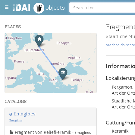
objects
Fragment
PLACES
Staatliche Mu
+
arachne.dainst.o
−
Informati
Lokalisierun
Leaflet
| Maps and Data ©
OpenStreetMap
.
Art der Or
Staatliche 
CATALOGS
Art der Or
Emagines
Emagines
Gattung/Fun
Keramik
Fragment von Reliefkeramik
- Emagines