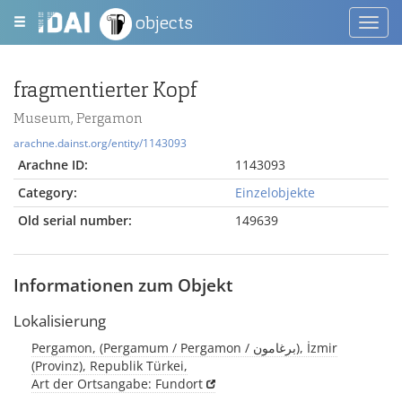
objects
Toggl
navig
fragmentierter Kopf
Museum, Pergamon
arachne.dainst.org/entity/1143093
Arachne ID:
1143093
Category:
Einzelobjekte
Old serial number:
149639
Informationen zum Objekt
Lokalisierung
Pergamon, (Pergamum / Pergamon / برغامون), İzmir
(Provinz), Republik Türkei,
Art der Ortsangabe: Fundort