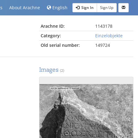
ts
About Arachne
English
Sign In
Sign Up
Arachne ID:
1143178
Category:
Einzelobjekte
Old serial number:
149724
Images
(2)