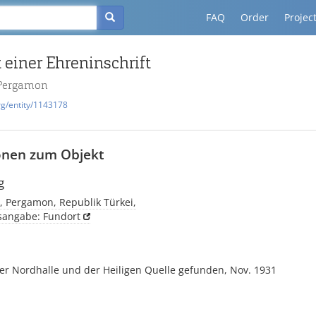
FAQ
Order
Projec
einer Ehreninschrift
 Pergamon
rg/entity/1143178
onen zum Objekt
g
, Pergamon, Republik Türkei,
tsangabe: Fundort
er Nordhalle und der Heiligen Quelle gefunden, Nov. 1931