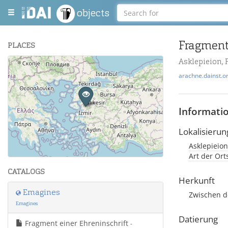
objects
Fragment 
PLACES
Asklepieion,
+
arachne.dainst.o
−
Informati
Lokalisierun
Asklepieion
Leaflet
| Maps and Data ©
OpenStreetMap
.
Art der Or
CATALOGS
Herkunft
Emagines
Zwischen d
Emagines
Datierung
Fragment einer Ehreninschrift
-