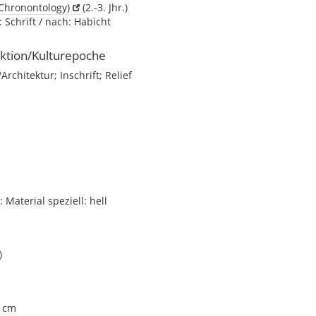
(Chronontology)
(2.-3. Jhr.)
 Schrift / nach: Habicht
ktion/Kulturepoche
chitektur; Inschrift; Relief
i
Material speziell: hell
)
5 cm