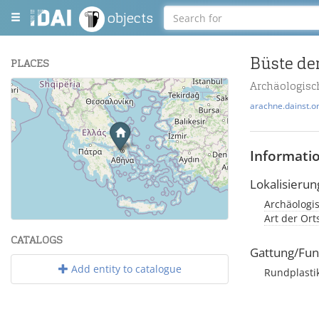
objects
Büste de
PLACES
Archäologisc
+
arachne.dainst.o
−
Informati
Lokalisierun
Archäologis
Leaflet
| Maps and Data ©
OpenStreetMap
.
Art der Or
CATALOGS
Gattung/Fun
Add entity to catalogue
Rundplasti