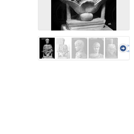
Show a
image