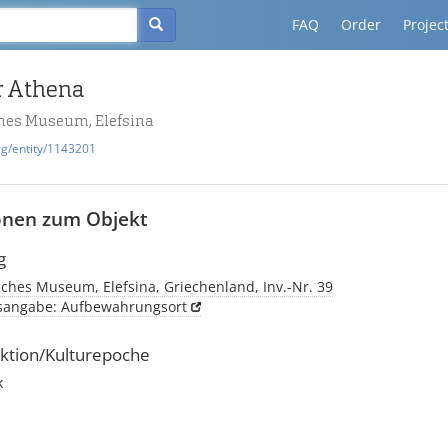
FAQ
Order
Projec
r Athena
hes Museum, Elefsina
rg/entity/1143201
onen zum Objekt
g
ches Museum, Elefsina, Griechenland, Inv.-Nr. 39
tsangabe: Aufbewahrungsort
ktion/Kulturepoche
k