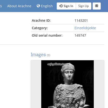
ts
About Arachne
English
Sign In
Sign Up
Arachne ID:
1143201
Category:
Einzelobjekte
Old serial number:
149747
Images
(5)