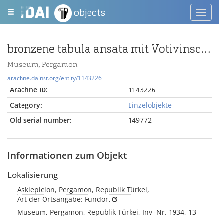
objects
Toggl
navig
bronzene tabula ansata mit Votivinschrift an Asklepios Soter
Museum, Pergamon
arachne.dainst.org/entity/1143226
Arachne ID:
1143226
Category:
Einzelobjekte
Old serial number:
149772
Informationen zum Objekt
Lokalisierung
Asklepieion, Pergamon, Republik Türkei,
Art der Ortsangabe: Fundort
Museum, Pergamon, Republik Türkei, Inv.-Nr. 1934, 13