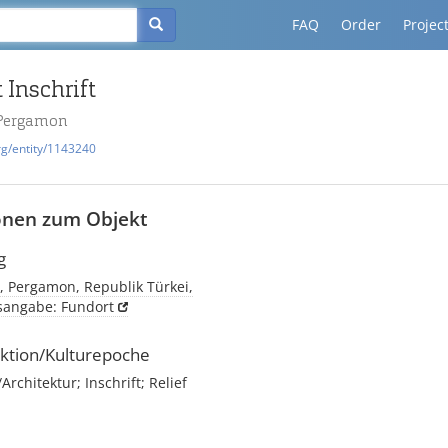
FAQ
Order
Projec
 Inschrift
 Pergamon
rg/entity/1143240
onen zum Objekt
g
, Pergamon, Republik Türkei,
tsangabe: Fundort
ktion/Kulturepoche
chitektur; Inschrift; Relief