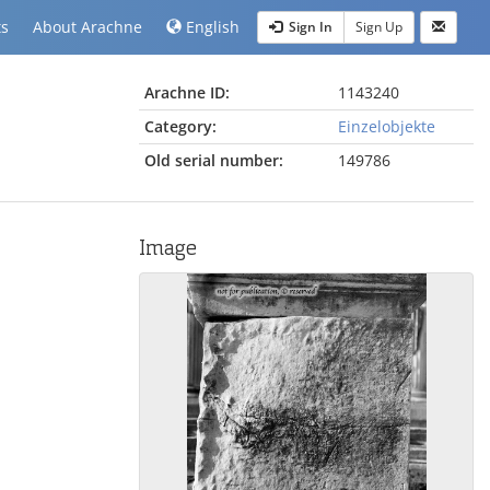
ts
About Arachne
English
Sign In
Sign Up
Arachne ID:
1143240
Category:
Einzelobjekte
Old serial number:
149786
Image