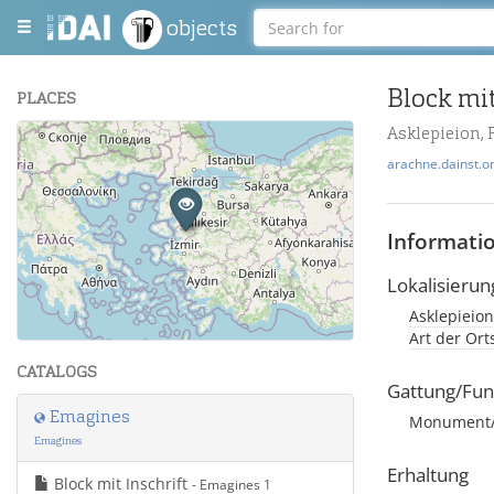
objects
Block mit
PLACES
Asklepieion,
+
arachne.dainst.o
−
Informati
Lokalisierun
Asklepieion
Leaflet
| Maps and Data ©
OpenStreetMap
.
Art der Or
CATALOGS
Gattung/Fun
Emagines
Monument/Ar
Emagines
Erhaltung
Block mit Inschrift
- Emagines 1