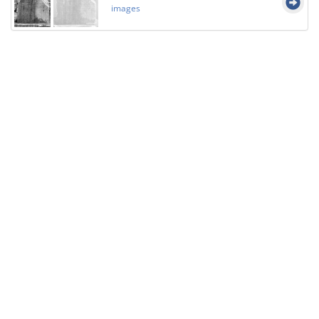
images
Licensed under
Creative Commons
|
Imprint
|
Privacy
| Report bugs to
idai.objects@dainst.de