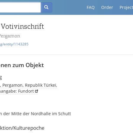
FAQ
Order
Projec
 Votivinschrift
 Pergamon
rg/entity/1143285
onen zum Objekt
g
, Pergamon, Republik Türkei,
tsangabe: Fundort
n der Mitte der Nordhalle im Schutt
ktion/Kulturepoche