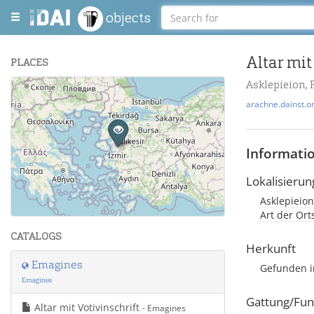
objects
Altar mit
PLACES
Asklepieion,
+
arachne.dainst.o
−
Informati
Lokalisierun
Asklepieion
Leaflet
| Maps and Data ©
OpenStreetMap
.
Art der Or
CATALOGS
Herkunft
Emagines
Gefunden i
Emagines
Gattung/Fun
Altar mit Votivinschrift
- Emagines