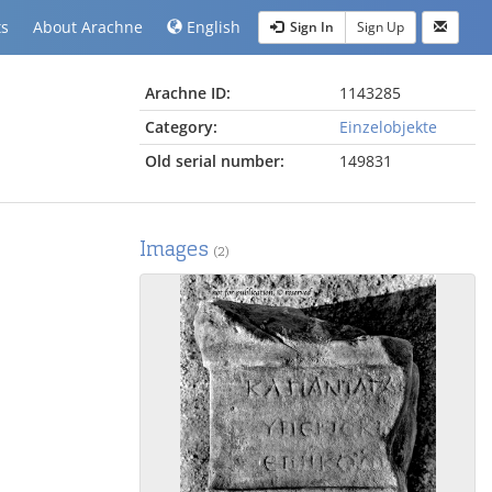
ts
About Arachne
English
Sign In
Sign Up
Arachne ID:
1143285
Category:
Einzelobjekte
Old serial number:
149831
Images
(2)