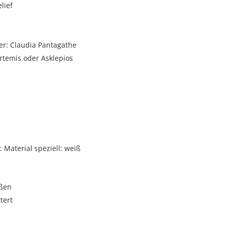
elief
er: Claudia Pantagathe
rtemis oder Asklepios
i
Material speziell: weiß
oßen
tert