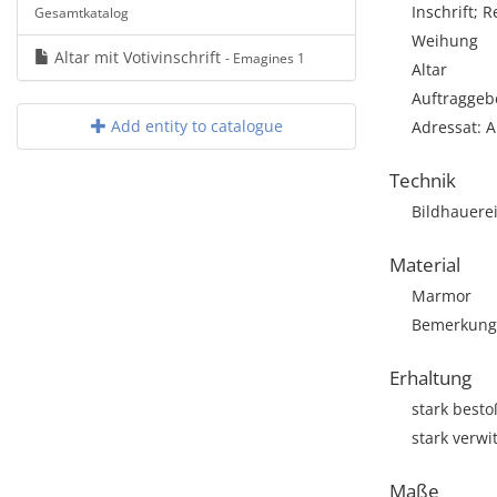
Inschrift; R
Gesamtkatalog
Weihung
Altar mit Votivinschrift
- Emagines 1
Altar
Auftraggeb
Add entity to catalogue
Adressat: A
Technik
Bildhauere
Material
Marmor
Bemerkung: 
Erhaltung
stark best
stark verwit
Maße