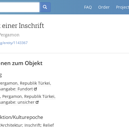
FAQ
Order
Projec
einer Inschrift
 Pergamon
rg/entity/1143367
onen zum Objekt
g
Pergamon, Republik Türkei,
tsangabe: Fundort
, Pergamon, Republik Türkei,
tsangabe: unsicher
ktion/Kulturepoche
chitektur; Inschrift; Relief