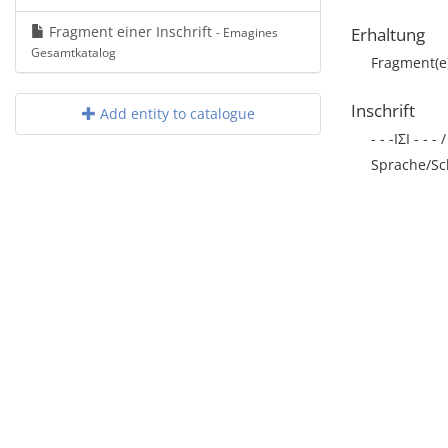
Fragment einer Inschrift
Erhaltung
- Emagines
Gesamtkatalog
Fragment(e
Inschrift
Add entity to catalogue
- - -ΙΣΙ - - - 
Sprache/Sch