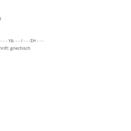
)
/ - - - ΥΔ- - - / - - -ΣΗ - - -
rift: griechisch