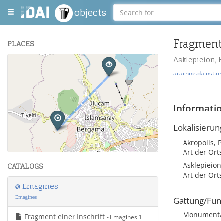
objects
Fragment 
PLACES
Asklepieion,
+
arachne.dainst.o
−
Informati
Lokalisierun
Akropolis, 
Leaflet
| Maps and Data ©
OpenStreetMap
.
Art der Or
Asklepieion
CATALOGS
Art der Or
Emagines
Emagines
Gattung/Fun
Monument/Ar
Fragment einer Inschrift
- Emagines 1