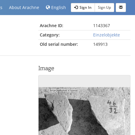
ts
About Arachne
English
Sign In
Sign Up
Arachne ID:
1143367
Category:
Einzelobjekte
Old serial number:
149913
Image