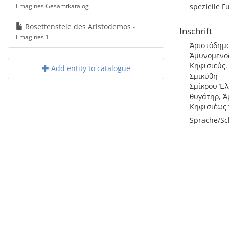
Emagines Gesamtkatalog
spezielle F
Rosettenstele des Aristodemos
-
Inschrift
Emagines 1
Ἀριστόδημ
Ἀμυνομενο
Κηφισιεύς.
Add entity to catalogue
Σμικύθη
Σμίκρου Ἐλ
θυγάτηρ, 
Κηφισιέως 
Sprache/Sch