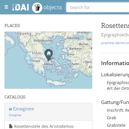
objects
Rosetten
PLACES
Epigraphisc
+
arachne.dainst.o
−
Informati
Lokalisierun
Epigraphis
Leaflet
| Maps and Data ©
OpenStreetMap
.
Art der Or
CATALOGS
Gattung/Fun
Emagines
Inschrift; R
Emagines
Grab
Grabstele
Rosettenstele des Aristodemos
-