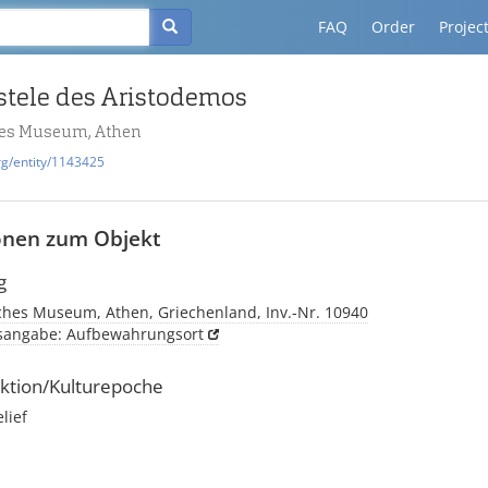
FAQ
Order
Projec
stele des Aristodemos
hes Museum, Athen
rg/entity/1143425
onen zum Objekt
g
ches Museum, Athen, Griechenland, Inv.-Nr. 10940
tsangabe: Aufbewahrungsort
ktion/Kulturepoche
elief