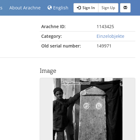
ts
About Arachne
English
Sign In
Sign Up
Arachne ID:
1143425
Category:
Einzelobjekte
Old serial number:
149971
Image