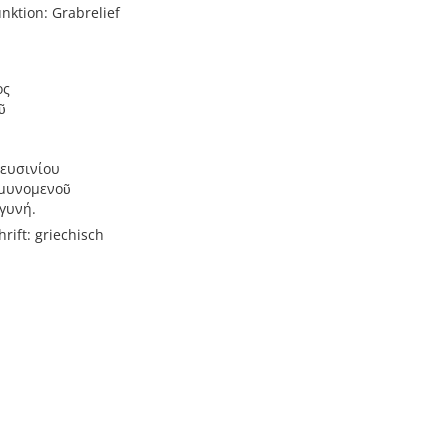
unktion: Grabrelief
ος
ῦ
ευσινίου
Ἀμυνομενοῦ
γυνή.
rift: griechisch