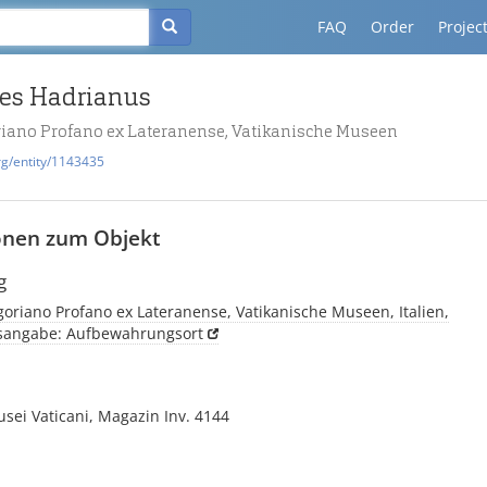
FAQ
Order
Projec
des Hadrianus
iano Profano ex Lateranense, Vatikanische Museen
rg/entity/1143435
onen zum Objekt
g
riano Profano ex Lateranense, Vatikanische Museen, Italien,
tsangabe: Aufbewahrungsort
sei Vaticani, Magazin Inv. 4144