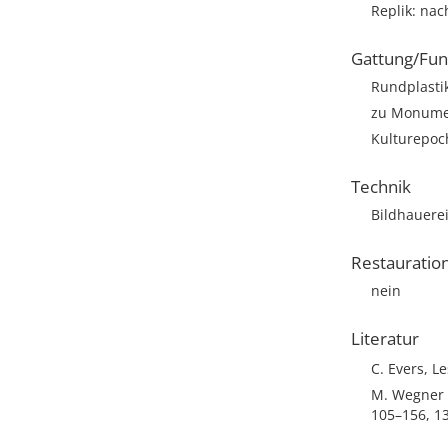
Replik: nac
Gattung/Fun
Rundplastik
zu Monumen
Kulturepoc
Technik
Bildhauere
Restauratio
nein
Literatur
C. Evers, L
M. Wegner –
105–156, 1