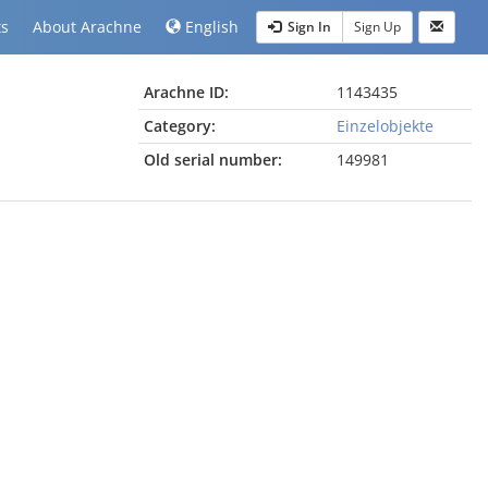
ts
About Arachne
English
Sign In
Sign Up
Arachne ID:
1143435
Category:
Einzelobjekte
Old serial number:
149981