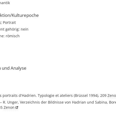
hantik
ktion/Kulturepoche
; Portrait
t gehörig: nein
he: römisch
i
n und Analyse
es portraits d'Hadrien. Typologie et ateliers (Brüssel 1994), 209
Zen
 R. Unger, Verzeichnis der Bildnisse von Hadrian und Sabina, Bore
35
Zenon