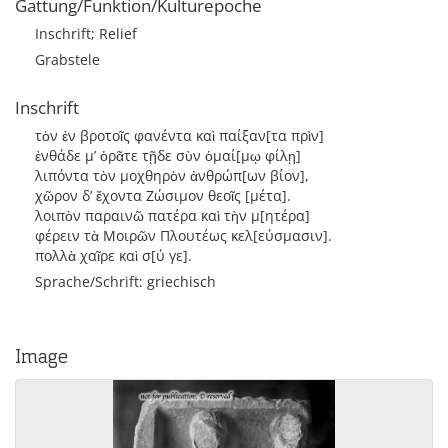
Gattung/Funktion/Kulturepoche
Inschrift; Relief
Grabstele
Inschrift
τὸν ἐν βροτοῖς φανέντα καὶ παίξαν[τα πρὶν]
ἐνθάδε μ’ ὁρᾶτε τῇδε σὺν ὁμαί[μῳ φίλῃ]
λιπόντα τὸν μοχθηρὸν ἀνθρώπ[ων βίον],
χῶρον δ’ ἔχοντα Ζώσιμον θεοῖς [μέτα].
λοιπὸν παραινῶ πατέρα καὶ τὴν μ[ητέρα]
φέρειν τὰ Μοιρῶν Πλουτέως κελ[εύσμασιν].
πολλὰ χαῖρε καὶ σ[ύ γε].
Sprache/Schrift: griechisch
Image