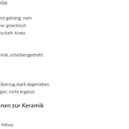
efäß
t gehörig: nein
e: griechisch
schaft: Kreta
hnik, scheibengedreht
 Überzug stark abgerieben
gen: nicht ergänzt
onen zur Keramik
Pithos