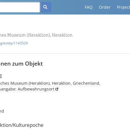
FAQ
Order
Projec
hes Museum (Heraklion), Heraklion
rg/entity/1143529
onen zum Objekt
g
sches Museum (Heraklion), Heraklion, Griechenland,
tsangabe: Aufbewahrungsort
nd
ktion/Kulturepoche