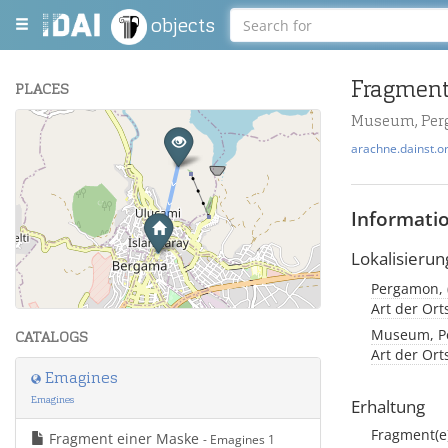
objects
Fragment
PLACES
Museum, Pe
+
arachne.dainst.o
−
Informati
Lokalisierun
Leaflet
| Maps and Data ©
OpenStreetMap
.
Art der Or
Museum, Pe
CATALOGS
Art der Or
Emagines
Emagines
Erhaltung
Fragment(e
Fragment einer Maske
- Emagines 1