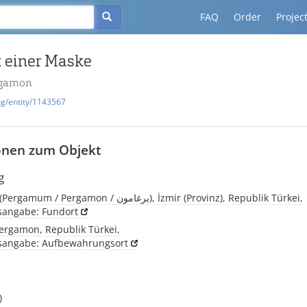
FAQ
Order
Projec
 einer Maske
rgamon
rg/entity/1143567
onen zum Objekt
g
Pergamon, (Pergamum / Pergamon / برغامون), İzmir (Provinz), Republik Türkei,
tsangabe: Fundort
rgamon, Republik Türkei,
tsangabe: Aufbewahrungsort
)