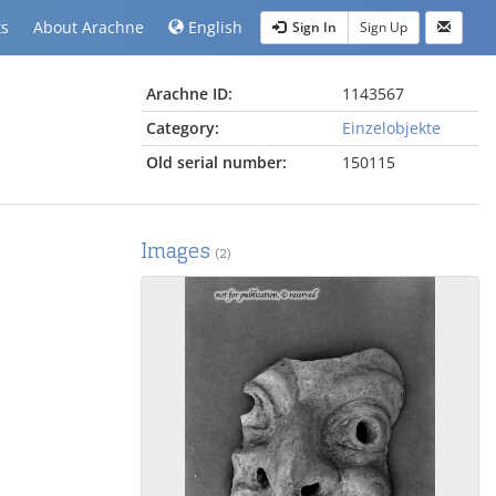
ts
About Arachne
English
Sign In
Sign Up
Arachne ID:
1143567
Category:
Einzelobjekte
Old serial number:
150115
Images
(2)