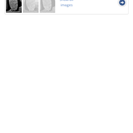
images
Licensed under
Creative Commons
|
Imprint
|
Privacy
| Report bugs to
idai.objects@dainst.de