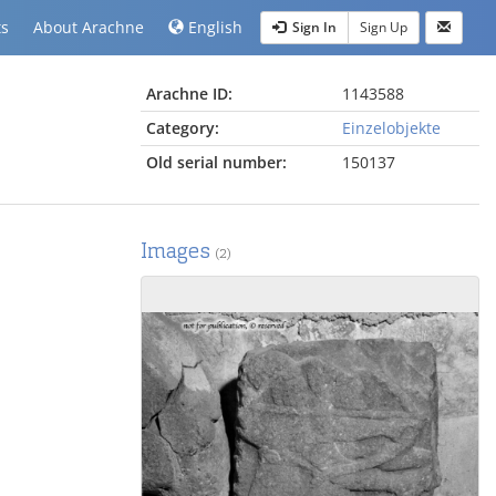
ts
About Arachne
English
Sign In
Sign Up
Arachne ID:
1143588
Category:
Einzelobjekte
Old serial number:
150137
Images
(2)