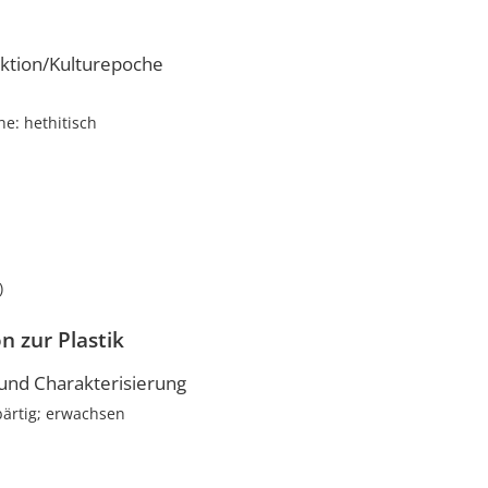
ktion/Kulturepoche
e: hethitisch
i
)
n zur Plastik
nd Charakterisierung
bärtig; erwachsen