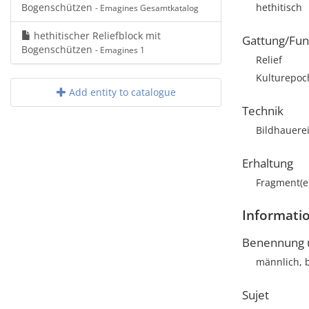
Bogenschützen
hethitisch
- Emagines Gesamtkatalog
hethitischer Reliefblock mit
Gattung/Fun
Bogenschützen
- Emagines 1
Relief
Kulturepoch
Add entity to catalogue
Technik
Bildhauere
Erhaltung
Fragment(e
Informatio
Benennung u
männlich, 
Sujet