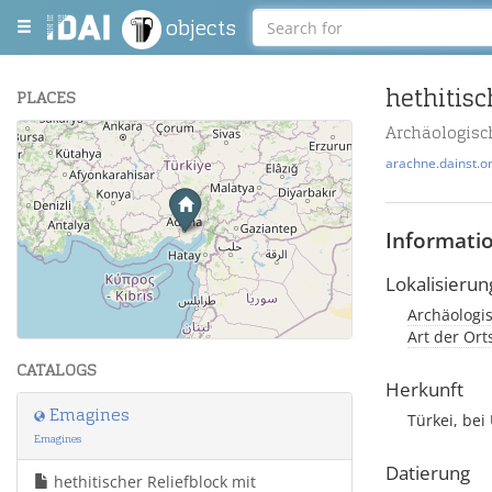
objects
hethitis
PLACES
Archäologis
+
arachne.dainst.o
−
Informati
Lokalisierun
Archäologi
Leaflet
| Maps and Data ©
OpenStreetMap
.
Art der Or
CATALOGS
Herkunft
Emagines
Türkei, bei
Emagines
Datierung
hethitischer Reliefblock mit