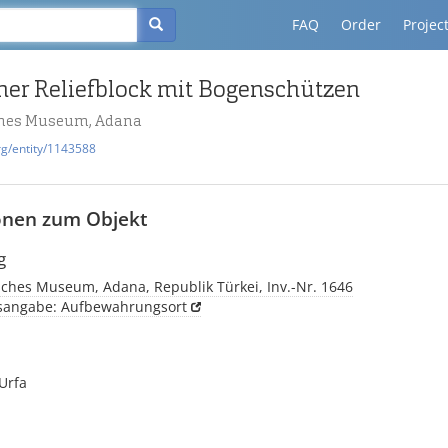
FAQ
Order
Projec
cher Reliefblock mit Bogenschützen
ches Museum, Adana
rg/entity/1143588
onen zum Objekt
g
sches Museum, Adana, Republik Türkei, Inv.-Nr. 1646
tsangabe: Aufbewahrungsort
 Urfa