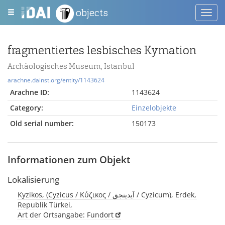
objects
Toggl
navig
fragmentiertes lesbisches Kymation
Archäologisches Museum, Istanbul
arachne.dainst.org/entity/1143624
Arachne ID:
1143624
Category:
Einzelobjekte
Old serial number:
150173
Informationen zum Objekt
Lokalisierung
Kyzikos, (Cyzicus / Κύζικος / آیدینجق / Cyzicum), Erdek,
Republik Türkei,
Art der Ortsangabe: Fundort