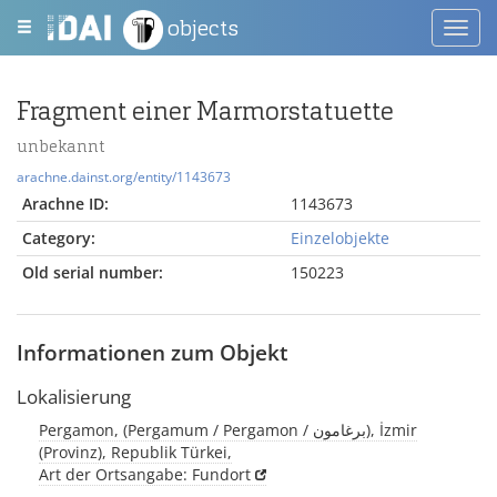
objects
Toggl
navig
Fragment einer Marmorstatuette
unbekannt
arachne.dainst.org/entity/1143673
Arachne ID:
1143673
Category:
Einzelobjekte
Old serial number:
150223
Informationen zum Objekt
Lokalisierung
Pergamon, (Pergamum / Pergamon / برغامون), İzmir
(Provinz), Republik Türkei,
Art der Ortsangabe: Fundort