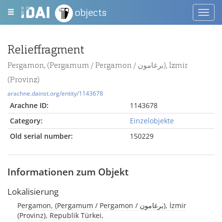
objects
Toggl
navig
Relieffragment
Pergamon, (Pergamum / Pergamon / برغامون), İzmir
(Provinz)
arachne.dainst.org/entity/1143678
Arachne ID:
1143678
Category:
Einzelobjekte
Old serial number:
150229
Informationen zum Objekt
Lokalisierung
Pergamon, (Pergamum / Pergamon / برغامون), İzmir
(Provinz), Republik Türkei,