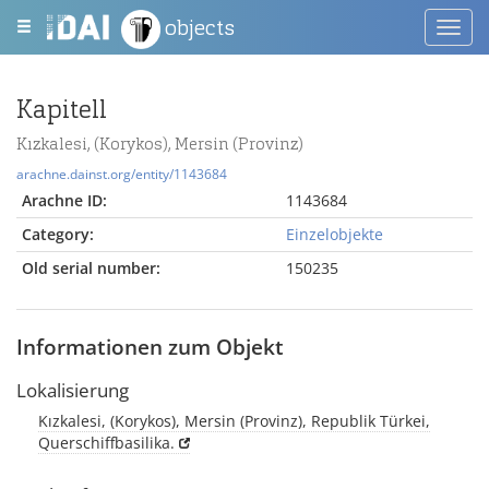
objects
Toggl
navig
Kapitell
Kızkalesi, (Korykos), Mersin (Provinz)
arachne.dainst.org/entity/1143684
Arachne ID:
1143684
Category:
Einzelobjekte
Old serial number:
150235
Informationen zum Objekt
Lokalisierung
Kızkalesi, (Korykos), Mersin (Provinz), Republik Türkei,
Querschiffbasilika.