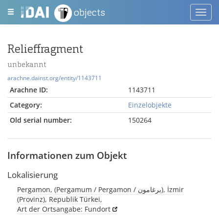
objects
Toggl
navig
Relieffragment
unbekannt
arachne.dainst.org/entity/1143711
Arachne ID:
1143711
Category:
Einzelobjekte
Old serial number:
150264
Informationen zum Objekt
Lokalisierung
Pergamon, (Pergamum / Pergamon / برغامون), İzmir
(Provinz), Republik Türkei,
Art der Ortsangabe: Fundort