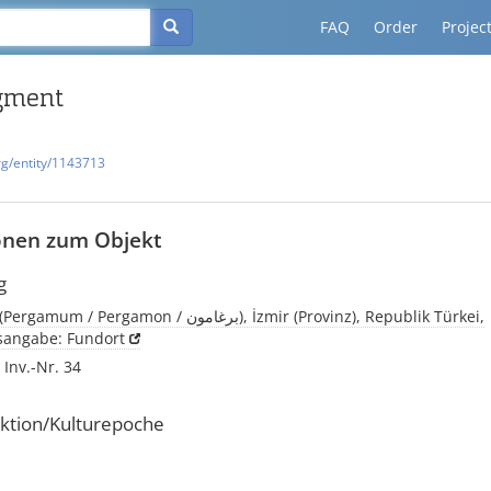
FAQ
Order
Projec
agment
rg/entity/1143713
onen zum Objekt
g
Pergamon, (Pergamum / Pergamon / برغامون), İzmir (Provinz), Republik Türkei,
tsangabe: Fundort
Inv.-Nr. 34
ktion/Kulturepoche