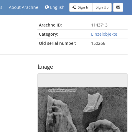
ts
About Arachne
English
Sign In
Sign Up
Arachne ID:
1143713
Category:
Einzelobjekte
Old serial number:
150266
Image