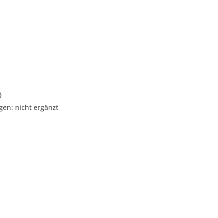
i
)
gen: nicht ergänzt