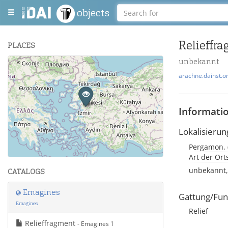
objects
Relieffr
PLACES
unbekannt
+
arachne.dainst.o
−
Informati
Lokalisierun
Leaflet
| Maps and Data ©
OpenStreetMap
.
Art der Or
unbekannt, 
CATALOGS
Emagines
Gattung/Fun
Emagines
Relief
Relieffragment
- Emagines 1