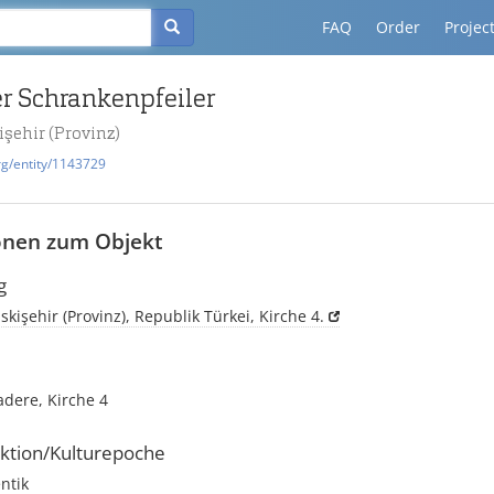
FAQ
Order
Projec
ter Schrankenpfeiler
işehir (Provinz)
rg/entity/1143729
onen zum Objekt
g
skişehir (Provinz), Republik Türkei, Kirche 4.
adere, Kirche 4
ktion/Kulturepoche
ntik