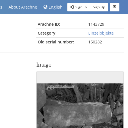
ts
About Arachne
English
Sign In
Sign Up
Arachne ID:
1143729
Category:
Einzelobjekte
Old serial number:
150282
Image