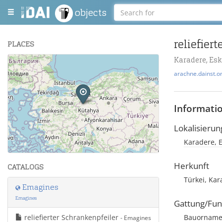
objects
reliefier
PLACES
Karadere, Esk
+
arachne.dainst.o
−
Informati
Lokalisierun
Karadere, E
Leaflet
| Maps and Data ©
OpenStreetMap
.
Herkunft
CATALOGS
Türkei, Kar
Emagines
Emagines
Gattung/Fun
reliefierter Schrankenpfeiler
Bauorname
- Emagines