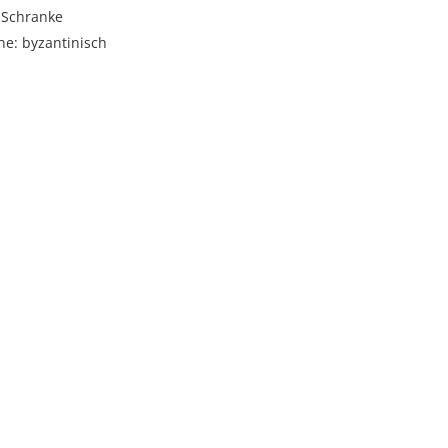
 Schranke
he: byzantinisch