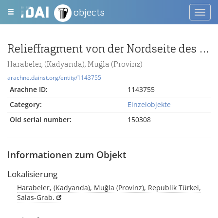
objects
Toggl
navig
Relieffragment von der Nordseite des Monumentsockels, Brust des linken Kriegers aus der Zweikampfszene
Harabeler, (Kadyanda), Muğla (Provinz)
arachne.dainst.org/entity/1143755
Arachne ID:
1143755
Category:
Einzelobjekte
Old serial number:
150308
Informationen zum Objekt
Lokalisierung
Harabeler, (Kadyanda), Muğla (Provinz), Republik Türkei,
Salas-Grab.