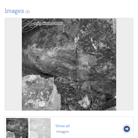
Images
(2)
Show all
images