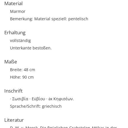
Material
Marmor
Bemerkung: Material speziell: pentelisch
Erhaltung
vollständig
Unterkante bestoßen.
Maße
Breite: 48 cm
Höhe: 90 cm
Inschrift
· Σωσιβία · Εὐβίου · ἐκ Κηφισέων.
Sprache/Schrift: griechisch
Literatur
D. W. v. Moock, Die figürlichen Grabstelen Attikas in der