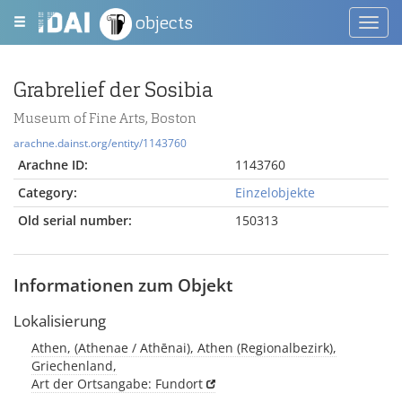
objects
Toggl
navig
Grabrelief der Sosibia
Museum of Fine Arts, Boston
arachne.dainst.org/entity/1143760
Arachne ID:
1143760
Category:
Einzelobjekte
Old serial number:
150313
Informationen zum Objekt
Lokalisierung
Athen, (Athenae / Athēnai), Athen (Regionalbezirk),
Griechenland,
Art der Ortsangabe: Fundort