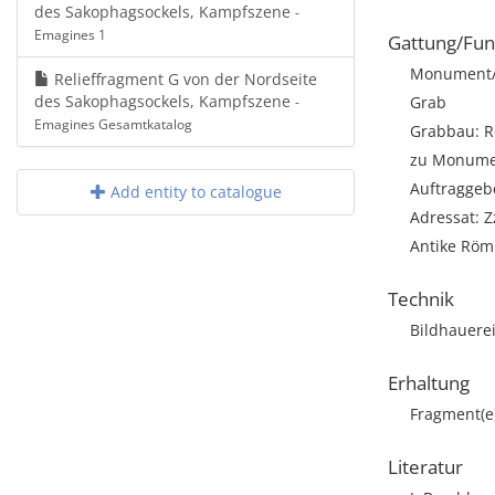
des Sakophagsockels, Kampfszene
-
Emagines 1
Gattung/Fun
Monument/A
Relieffragment G von der Nordseite
des Sakophagsockels, Kampfszene
Grab
-
Emagines Gesamtkatalog
Grabbau: Re
zu Monumen
Auftraggebe
Add entity to catalogue
Adressat: Z
Antike Römi
Technik
Bildhauere
Erhaltung
Fragment(e
Literatur