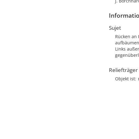
J. Borchhar
Informatio
Sujet
Rücken an R
aufbäumen
Links außen
gegenüberl
Reliefträger
Objekt ist