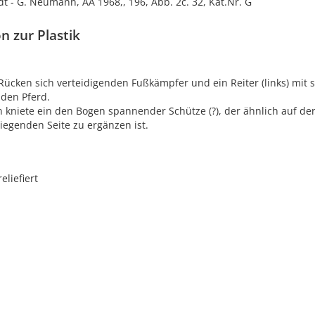
dt - G. Neumann, AA 1968,, 196, Abb. 2c. 32, Kat.Nr. G
n zur Plastik
ücken sich verteidigenden Fußkämpfer und ein Reiter (links) mit 
den Pferd.
 kniete ein den Bogen spannender Schütze (?), der ähnlich auf de
iegenden Seite zu ergänzen ist.
reliefiert