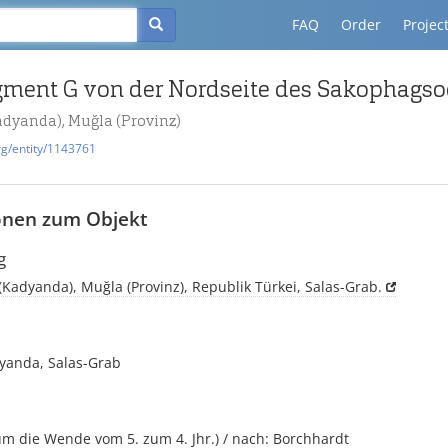
FAQ
Order
Projec
adyanda), Muğla (Provinz)
rg/entity/1143761
onen zum Objekt
g
(Kadyanda), Muğla (Provinz), Republik Türkei, Salas-Grab.
dyanda, Salas-Grab
m die Wende vom 5. zum 4. Jhr.) / nach: Borchhardt