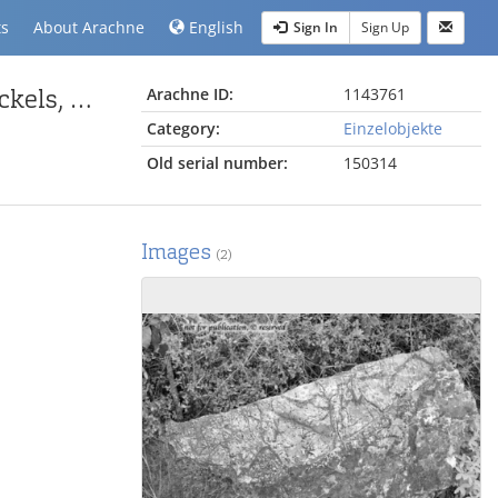
ts
About Arachne
English
Sign In
Sign Up
Relieffragment G von der Nordseite des Sakophagsockels, Kampfszene
Arachne ID:
1143761
Category:
Einzelobjekte
Old serial number:
150314
Images
(2)