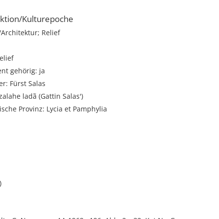
ktion/Kulturepoche
rchitektur; Relief
lief
t gehörig: ja
r: Fürst Salas
zalahe ladã (Gattin Salas')
sche Provinz: Lycia et Pamphylia
i
)