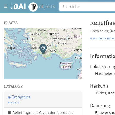
objects
PLACES
Harabeler, (K
+
arachne.dainst.o
−
Informati
Lokalisierun
Harabeler, 
Leaflet
| Maps and Data ©
OpenStreetMap
.
Herkunft
CATALOGS
Türkei, Ka
Emagines
Emagines
Datierung
Relieffragment G von der Nordseite
Bauwerk: (u