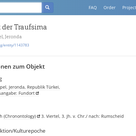
FAQ
Order
Projec
 der Traufsima
l, Jeronda
rg/entity/1143783
onen zum Objekt
g
el, Jeronda, Republik Türkei,
tsangabe: Fundort
ch
(Chronontology)
3. Viertel, 3. Jh. v. Chr./ nach: Rumscheid
ktion/Kulturepoche