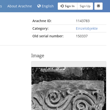
ts
About Arachne
English
Sign In
Sign Up
Arachne ID:
1143783
Category:
Einzelobjekte
Old serial number:
150337
Image