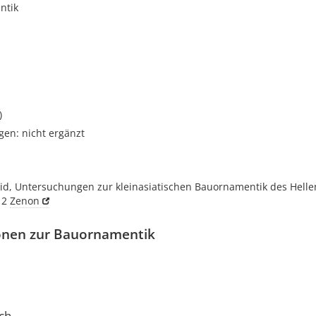
ntik
i
)
gen: nicht ergänzt
id, Untersuchungen zur kleinasiatischen Bauornamentik des Helle
12
Zenon
onen zur Bauornamentik
ch