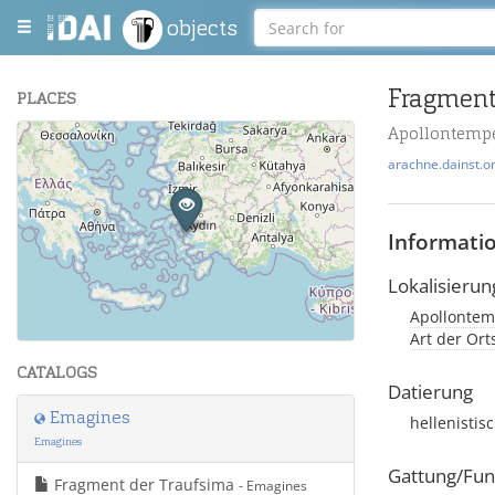
objects
Fragment
PLACES
Apollontempe
+
arachne.dainst.o
−
Informati
Lokalisierun
Apollontemp
Leaflet
| Maps and Data ©
OpenStreetMap
.
Art der Or
CATALOGS
Datierung
Emagines
hellenistis
Emagines
Gattung/Fun
Fragment der Traufsima
- Emagines