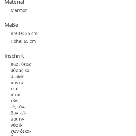
Material
Marmor
Maße
Breite: 25 cm
Höhe: 65 cm
Inschrift
πᾶσι θεοῖς
θύσας καὶ
σωθεὶς
πάντο-
τε ὑ-
π’ αὐ-
τῶν
εἰς τύν-
βον κεῖ-
μαι ἐν-
νέα ἔ-
χων δεκά-