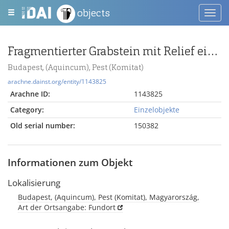
objects
Toggl
navig
Fragmentierter Grabstein mit Relief eines einheimischen Ehepaares in keltischer Tracht
Budapest, (Aquincum), Pest (Komitat)
arachne.dainst.org/entity/1143825
Arachne ID:
1143825
Category:
Einzelobjekte
Old serial number:
150382
Informationen zum Objekt
Lokalisierung
Budapest, (Aquincum), Pest (Komitat), Magyarország,
Art der Ortsangabe: Fundort