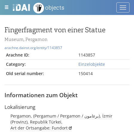
objects
Toggl
navig
Fingerfragment von einer Statue
Museum, Pergamon
arachne.dainst.org/entity/1143857
Arachne ID:
1143857
Category:
Einzelobjekte
Old serial number:
150414
Informationen zum Objekt
Lokalisierung
Pergamon, (Pergamum / Pergamon / برغامون), İzmir
(Provinz), Republik Türkei,
Art der Ortsangabe: Fundort