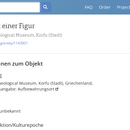
FAQ
Order
Projec
 einer Figur
logical Museum, Korfu (Stadt)
rg/entity/1143901
onen zum Objekt
g
eological Museum, Korfu (Stadt), Griechenland,
tsangabe: Aufbewahrungsort
 unbekannt
ktion/Kulturepoche