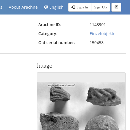
ts
About Arachne
English
Sign In
Sign Up
Arachne ID:
1143901
Category:
Einzelobjekte
Old serial number:
150458
Image