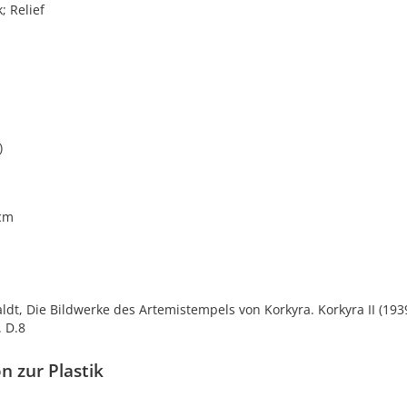
; Relief
i
)
 cm
dt, Die Bildwerke des Artemistempels von Korkyra. Korkyra II (1939
. D.8
n zur Plastik