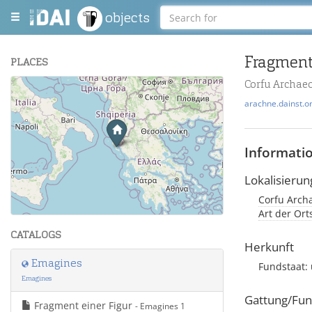
objects
Fragment
PLACES
Corfu Archaeo
+
arachne.dainst.o
−
Informati
Lokalisierun
Corfu Archa
Leaflet
| Maps and Data ©
OpenStreetMap
.
Art der Or
CATALOGS
Herkunft
Emagines
Fundstaat:
Emagines
Gattung/Fun
Fragment einer Figur
- Emagines 1