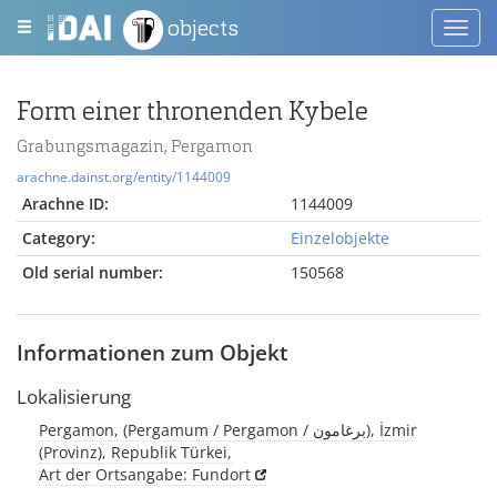
objects
Toggl
navig
Form einer thronenden Kybele
Grabungsmagazin, Pergamon
arachne.dainst.org/entity/1144009
Arachne ID:
1144009
Category:
Einzelobjekte
Old serial number:
150568
Informationen zum Objekt
Lokalisierung
Pergamon, (Pergamum / Pergamon / برغامون), İzmir
(Provinz), Republik Türkei,
Art der Ortsangabe: Fundort