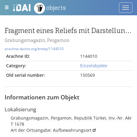
objects
Toggl
navig
Fragment eines Reliefs mit Darstellung der Athena
Grabungsmagazin, Pergamon
arachne.dainst.org/entity/1144010
Arachne ID:
1144010
Category:
Einzelobjekte
Old serial number:
150569
Informationen zum Objekt
Lokalisierung
Grabungsmagazin, Pergamon, Republik Türkei, Inv.-Nr. Akr
T 1678
Art der Ortsangabe: Aufbewahrungsort