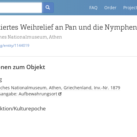
FAQ
Order
Projec
iertes Weihrelief an Pan und die Nymphen
ches Nationalmuseum, Athen
rg/entity/1144019
onen zum Objekt
g
sches Nationalmuseum, Athen, Griechenland, Inv.-Nr. 1879
tsangabe: Aufbewahrungsort
ktion/Kulturepoche