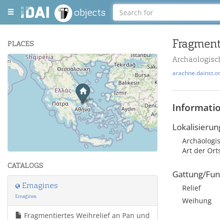
objects
Fragment
PLACES
Archäologis
+
arachne.dainst.o
−
Informati
Lokalisierun
Archäologi
Leaflet
| Maps and Data ©
OpenStreetMap
.
Art der Or
CATALOGS
Gattung/Fun
Emagines
Relief
Emagines
Weihung
Fragmentiertes Weihrelief an Pan und