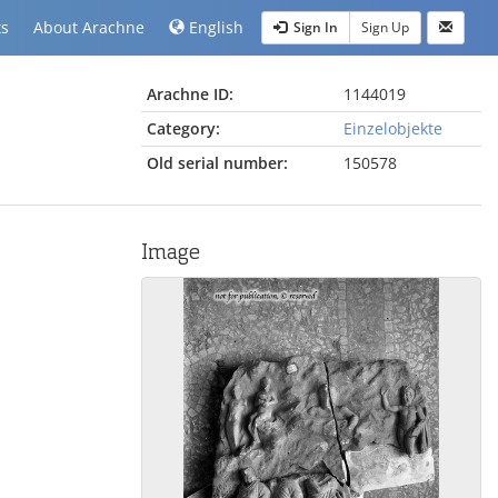
ts
About Arachne
English
Sign In
Sign Up
Arachne ID:
1144019
Category:
Einzelobjekte
Old serial number:
150578
Image