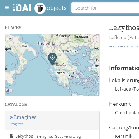
objects
Lekytho
PLACES
Lefkada (Poli
+
arachne.dainst.o
−
Informati
Lokalisierun
Lefkada (Po
Leaflet
| Maps and Data ©
OpenStreetMap
.
Herkunft
CATALOGS
Griechenla
Emagines
Emagines
Gattung/Fun
Lekythos
Keramik
- Emagines Gesamtkatalog