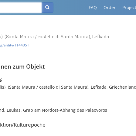
FAQ
Order
Projec
s
s), (Santa Maura / castello di Santa Maura), Lefkada
rg/entity/1144051
onen zum Objekt
g
lis), (Santa Maura / castello di Santa Maura), Lefkada, Griechenland
nd, Leukas, Grab am Nordost-Abhang des Paläovoros
ktion/Kulturepoche