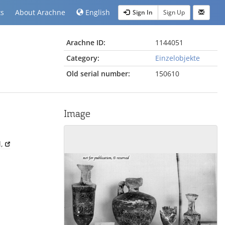
ts
About Arachne
English
Sign In
Sign Up
Arachne ID:
1144051
Category:
Einzelobjekte
Old serial number:
150610
Image
,