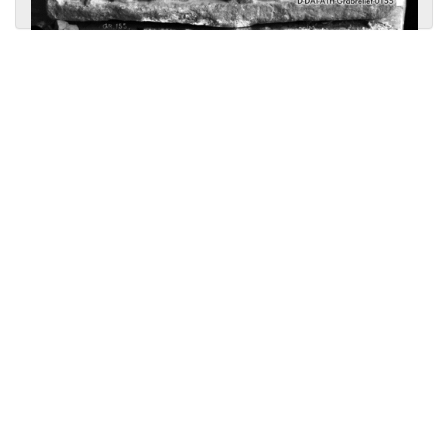
Licensed under
Creative Commons
|
Imprint
|
Privacy
| Report bugs to
idai.objects@dainst.de
v1.0.3 (build #485)