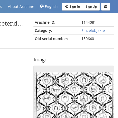
ts
About Arachne
English
Sign In
Sign Up
Wandmalerei im Peristylhaus III Raum 5 im sog. Tapetendekoration-Stil
Arachne ID:
1144081
Category:
Einzelobjekte
Old serial number:
150640
Image