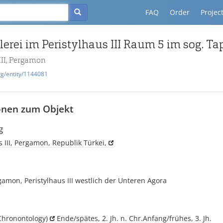
FAQ
Order
Projec
III, Pergamon
rg/entity/1144081
onen zum Objekt
g
s III, Pergamon, Republik Türkei,
gamon, Peristylhaus III westlich der Unteren Agora
Chronontology)
Ende/spätes, 2. Jh. n. Chr.Anfang/frühes, 3. Jh.