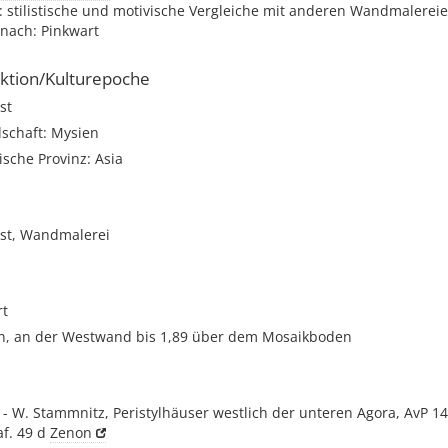
: stilistische und motivische Vergleiche mit anderen Wandmalerei
 nach: Pinkwart
ktion/Kulturepoche
st
dschaft: Mysien
sche Provinz: Asia
st, Wandmalerei
rt
en, an der Westwand bis 1,89 über dem Mosaikboden
 - W. Stammnitz, Peristylhäuser westlich der unteren Agora, AvP 14 
Taf. 49 d
Zenon