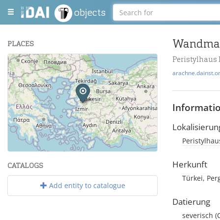
objects
PLACES
Peristylhaus 
+
arachne.dainst.o
−
Informati
Lokalisierun
Peristylhau
Leaflet
| Maps and Data ©
OpenStreetMap
.
Herkunft
CATALOGS
Türkei, Per
Add entity to catalogue
Datierung
severisch
(