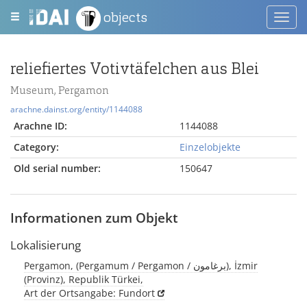
objects
Toggl
navig
reliefiertes Votivtäfelchen aus Blei
Museum, Pergamon
arachne.dainst.org/entity/1144088
Arachne ID:
1144088
Category:
Einzelobjekte
Old serial number:
150647
Informationen zum Objekt
Lokalisierung
Pergamon, (Pergamum / Pergamon / برغامون), İzmir
(Provinz), Republik Türkei,
Art der Ortsangabe: Fundort