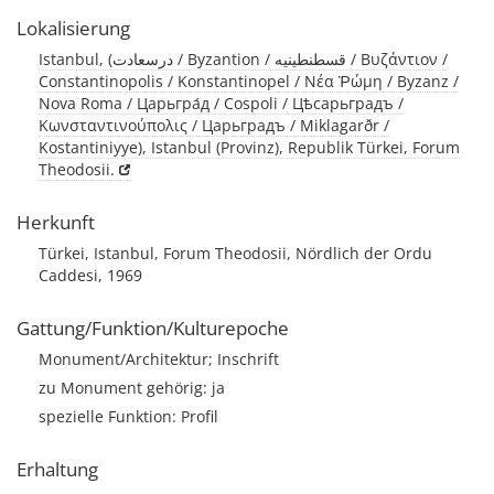
Lokalisierung
Istanbul, (درسعادت / Byzantion / قسطنطينيه / Βυζάντιον /
Constantinopolis / Konstantinopel / Νέα Ῥώμη / Byzanz /
Nova Roma / Царьгра́д / Cospoli / Цѣсарьградъ /
Κωνσταντινούπολις / Царьградъ / Miklagarðr /
Kostantiniyye), Istanbul (Provinz), Republik Türkei, Forum
Theodosii.
Herkunft
Türkei, Istanbul, Forum Theodosii, Nördlich der Ordu
Caddesi, 1969
Gattung/Funktion/Kulturepoche
Monument/Architektur; Inschrift
zu Monument gehörig: ja
spezielle Funktion: Profil
Erhaltung