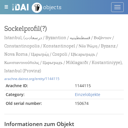
objects
Toggl
navig
Sockelprofil(?)
Istanbul, (درسعادت / Byzantion / قسطنطينيه / Βυζάντιον /
Constantinopolis / Konstantinopel / Νέα Ῥώμη / Byzanz /
Nova Roma / Царьгра́д / Cospoli / Цѣсарьградъ /
Κωνσταντινούπολις / Царьградъ / Miklagarðr / Kostantiniyye),
Istanbul (Provinz)
arachne.dainst.org/entity/1144115
Arachne ID:
1144115
Category:
Einzelobjekte
Old serial number:
150674
Informationen zum Objekt