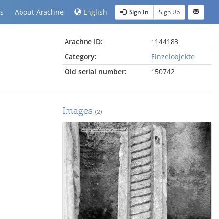
ts
About Arachne
English
Sign In
Sign Up
Arachne ID:
1144183
Category:
Einzelobjekte
Old serial number:
150742
Images
(2)