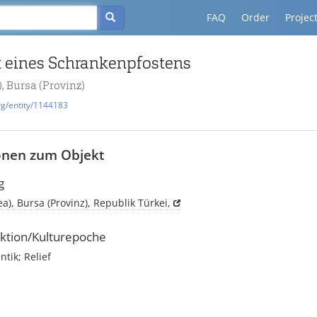
FAQ
Order
Projec
 eines Schrankenpfostens
), Bursa (Provinz)
rg/entity/1144183
onen zum Objekt
g
ea), Bursa (Provinz), Republik Türkei,
ktion/Kulturepoche
tik; Relief
i