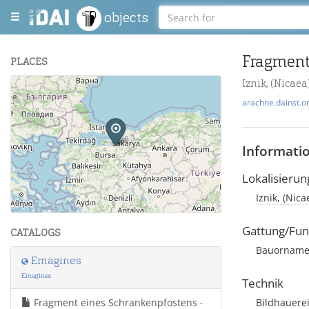
objects
Fragment
PLACES
Iznik, (Nicaea
+
arachne.dainst.o
−
Informati
Lokalisierun
Iznik, (Nica
Leaflet
| Maps and Data ©
OpenStreetMap
.
Gattung/Fun
CATALOGS
Bauornamen
Emagines
Emagines
Technik
Fragment eines Schrankenpfostens
Bildhauere
-