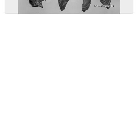
Licensed under
Creative Commons
|
Imprint
|
Privacy
| Report bugs to
idai.objects@dainst.de