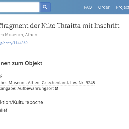
FAQ
Order
Projec
ffragment der Niko Thraitta mit Inschrift
hes Museum, Athen
rg/entity/1144360
onen zum Objekt
g
ches Museum, Athen, Griechenland, Inv.-Nr. 9245
tsangabe: Aufbewahrungsort
ktion/Kulturepoche
elief