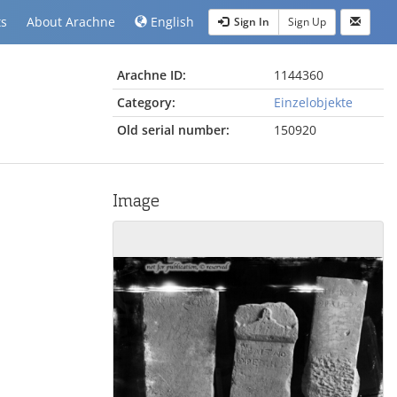
ts
About Arachne
English
Sign In
Sign Up
Arachne ID:
1144360
Category:
Einzelobjekte
Old serial number:
150920
Image