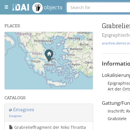
objects
Grabrelie
PLACES
Epigraphisc
+
arachne.dainst.o
−
Informati
Lokalisierun
Epigraphis
Leaflet
| Maps and Data ©
OpenStreetMap
.
Art der Or
CATALOGS
Gattung/Fun
Emagines
Inschrift; R
Emagines
Grabstele
Grabrelieffragment der Niko Thraitta